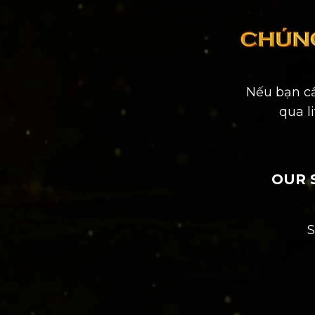
Nếu bạn cầ
qua
l
OUR 
S