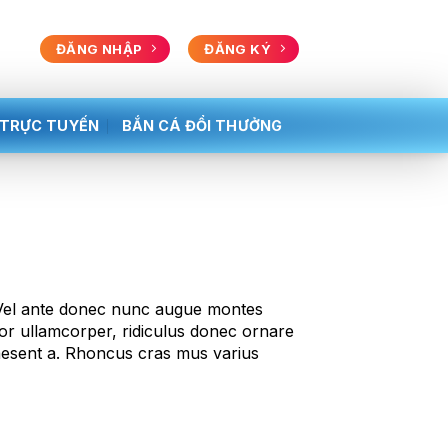
ĐĂNG NHẬP
ĐĂNG KÝ
 TRỰC TUYẾN
BẮN CÁ ĐỔI THƯỞNG
. Vel ante donec nunc augue montes
tor ullamcorper, ridiculus donec ornare
raesent a. Rhoncus cras mus varius