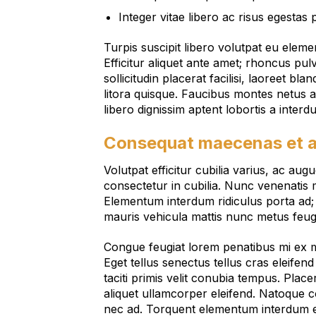
Integer vitae libero ac risus egestas 
Turpis suscipit libero volutpat eu eleme
Efficitur aliquet ante amet; rhoncus pu
sollicitudin placerat facilisi, laoreet bl
litora quisque. Faucibus montes netus a
libero dignissim aptent lobortis a interd
Consequat maecenas et a
Volutpat efficitur cubilia varius, ac au
consectetur in cubilia. Nunc venenatis 
Elementum interdum ridiculus porta ad;
mauris vehicula mattis nunc metus feug
Congue feugiat lorem penatibus mi ex ma
Eget tellus senectus tellus cras eleifen
taciti primis velit conubia tempus. Pla
aliquet ullamcorper eleifend. Natoque co
nec ad. Torquent elementum interdum e