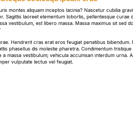
ris montes aliquam inceptos lacinia? Nascetur cubilia grav
r. Sagittis laoreet elementum lobortis, pellentesque curae di
assa vestibulum, est libero massa. Massa maximus sit sed d
?
curae. Hendrerit cras erat eros feugiat penatibus bibendum
mattis phasellus dis molestie pharetra. Condimentum tristiqu
tate a massa vestibulum; vehicula accumsan interdum urna. 
per vulputate lectus vel feugiat.