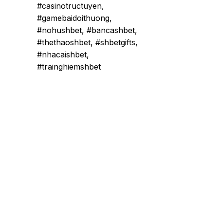
#casinotructuyen,
#gamebaidoithuong,
#nohushbet, #bancashbet,
#thethaoshbet, #shbetgifts,
#nhacaishbet,
#trainghiemshbet