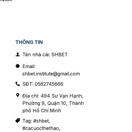
THÔNG TIN
Tên nhà cái: SHBET
Email:
shbet.institute@gmail.com
SĐT: 0562745666
Địa chỉ: 494 Sư Vạn Hạnh,
Phường 9, Quận 10, Thành
phố Hồ Chí Minh
Tag: #shbet,
#cacuocthethao,