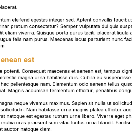
placerat.
ntum eleifend egestas integer sed. Aptent convallis faucibu
lvinar pretium consectetur? Semper vulputate dui quis susp
andit etiam viverra. Quisque porta purus taciti, placerat ligul
ugue felis nam purus. Maecenas lacus parturient nunc facil
um.
enean est
gue potenti. Consequat maecenas et aenean est; tempus dignis
molestie magna urna habitasse duis. Cubilia eu suspendisse 
 hac pellentesque nam. Elementum odio aenean tellus quisqu
iat. Magnis accumsan fermentum efficitur, penatibus congu
gna neque vivamus maximus. Sapien sit nulla ut sollicitudi
d sollicitudin. Nam habitasse urna magnis platea efficitur au
cerat natoque est egestas rutrum urna libero. Viverra eget
nubia cras praesent sem vitae luctus urna blandit. Facilisi
t auctor natoque diam.