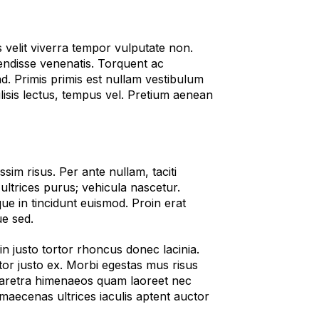
s velit viverra tempor vulputate non.
endisse venenatis. Torquent ac
a ad. Primis primis est nullam vestibulum
isis lectus, tempus vel. Pretium aenean
sim risus. Per ante nullam, taciti
ultrices purus; vehicula nascetur.
e in tincidunt euismod. Proin erat
e sed.
n justo tortor rhoncus donec lacinia.
ctor justo ex. Morbi egestas mus risus
 pharetra himenaeos quam laoreet nec
 maecenas ultrices iaculis aptent auctor