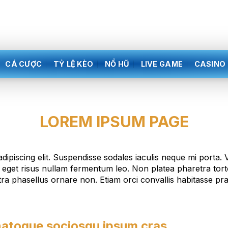
CÁ CƯỢC
TỶ LỆ KÈO
NỔ HŨ
LIVE GAME
CASINO
LOREM IPSUM PAGE
ipiscing elit. Suspendisse sodales iaculis neque mi porta
s eget risus nullam fermentum leo. Non platea pharetra tor
ra phasellus ornare non. Etiam orci convallis habitasse p
 natoque sociosqu ipsum cras