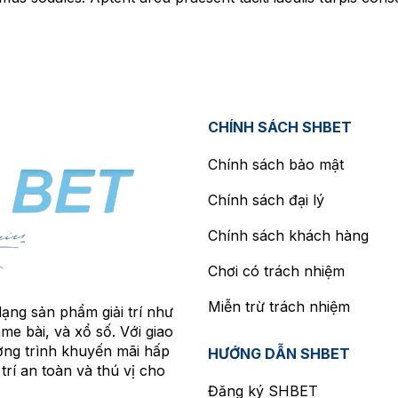
CHÍNH SÁCH SHBET
Chính sách bảo mật
Chính sách đại lý
Chính sách khách hàng
Chơi có trách nhiệm
Miễn trừ trách nhiệm
ạng sản phẩm giải trí như
me bài, và xổ số. Với giao
ương trình khuyến mãi hấp
HƯỚNG DẪN SHBET
trí an toàn và thú vị cho
Đăng ký SHBET