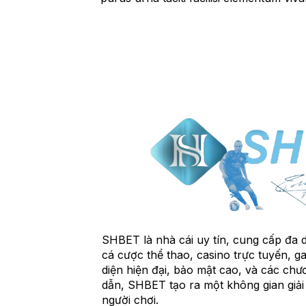
SHBET là nhà cái uy tín, cung cấp đa d
cá cược thể thao, casino trực tuyến, ga
diện hiện đại, bảo mật cao, và các ch
dẫn, SHBET tạo ra một không gian giải 
người chơi.