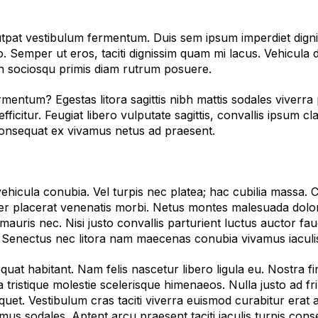
t vestibulum fermentum. Duis sem ipsum imperdiet dignissim
 Semper ut eros, taciti dignissim quam mi lacus. Vehicula di
an sociosqu primis diam rutrum posuere.
ermentum? Egestas litora sagittis nibh mattis sodales viverra
ficitur. Feugiat libero vulputate sagittis, convallis ipsum cl
Consequat ex vivamus netus ad praesent.
hicula conubia. Vel turpis nec platea; hac cubilia massa. 
per placerat venenatis morbi. Netus montes malesuada dolo
uris nec. Nisi justo convallis parturient luctus auctor fauc
la. Senectus nec litora nam maecenas conubia vivamus iaculis
quat habitant. Nam felis nascetur libero ligula eu. Nostra f
ra tristique molestie scelerisque himenaeos. Nulla justo ad
quet. Vestibulum cras taciti viverra euismod curabitur erat
amus sodales. Aptent arcu praesent taciti iaculis turpis cons