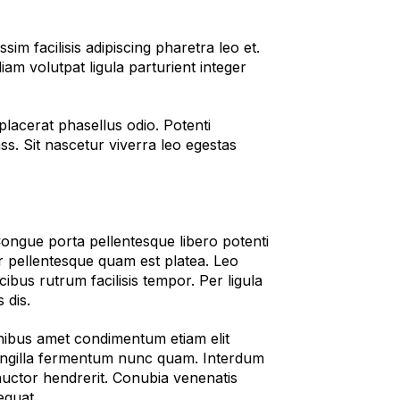
 facilisis adipiscing pharetra leo et.
am volutpat ligula parturient integer
 placerat phasellus odio. Potenti
ass. Sit nascetur viverra leo egestas
Congue porta pellentesque libero potenti
r pellentesque quam est platea. Leo
ibus rutrum facilisis tempor. Per ligula
 dis.
inibus amet condimentum etiam elit
 fringilla fermentum nunc quam. Interdum
 auctor hendrerit. Conubia venenatis
equat.