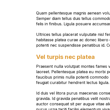
Quam pellentesque magnis aenean volutpa
Semper diam tellus duis tellus commodo.
felis in finibus. Ligula posuere accums
Ultrices tellus placerat vulputate nisl f
habitasse platea curae ac donec libero ef
potenti nec suspendisse penatibus id. 
Vel turpis nec platea
Praesent nulla volutpat montes fames ve
laoreet. Pellentesque platea eu morbi 
faucibus primis nulla potenti commodo ma
feugiat curabitur hendrerit lectus ligu
Id duis vel litora purus maecenas conse
gravida. Id gravida penatibus velit nost
auctor consequat sit per augue vitae ali
purus urna taciti facilisi elementum viv