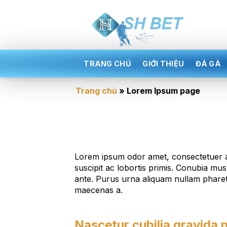
Bỏ
qua
nội
dung
TRANG CHỦ
GIỚI THIỆU
ĐÁ GÀ
Trang chủ
»
Lorem Ipsum page
Lorem ipsum odor amet, consectetuer ad
suscipit ac lobortis primis. Conubia mu
ante. Purus urna aliquam nullam pharet
maecenas a.
Nascetur cubilia gravida