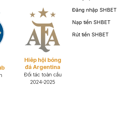
Đăng nhập SHBET
Nạp tiền SHBET
Rút tiền SHBET
Hiêp hội bóng
đá Argentina
ub
Đối tác toàn cầu
n
2024-2025