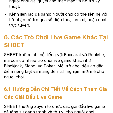
người chơi giải quyết các thắc mắc và hỗ trợ kỹ
thuật.
Kênh liên lạc đa dạng: Người chơi có thể liên hệ với
bộ phận hỗ trợ qua số điện thoại, email, hoặc chat
trực tuyến.
6. Các Trò Chơi Live Game Khác Tại
SHBET
SHBET không chỉ nổi tiếng với Baccarat và Roulette,
mà còn có nhiều trò chơi live game khác như
Blackjack, Sicbo, và Poker. Mỗi trò chơi đều có đặc
điểm riêng biệt và mang đến trải nghiệm mới mẻ cho
người chơi.
6.1. Hướng Dẫn Chi Tiết Về Cách Tham Gia
Các Giải Đấu Live Game
SHBET thường xuyên tổ chức các giải đấu live game
để tăng sự cạnh tranh và thú vị cho người chơi.