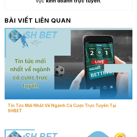
vực
kinh doanh trực tuyến
.
BÀI VIẾT LIÊN QUAN
Tin Tức Mới Nhất Về Ngành Cá Cược Trực Tuyến Tại
SHBET