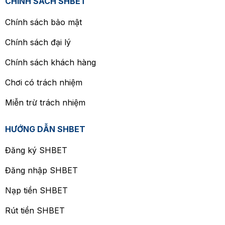
CHÍNH SÁCH SHBET
Chính sách bảo mật
Chính sách đại lý
Chính sách khách hàng
Chơi có trách nhiệm
Miễn trừ trách nhiệm
HƯỚNG DẪN SHBET
Đăng ký SHBET
Đăng nhập SHBET
Nạp tiền SHBET
Rút tiền SHBET