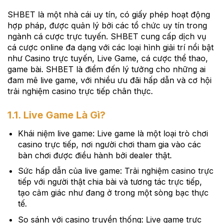
SHBET là một nhà cái uy tín, có giấy phép hoạt động
hợp pháp, được quản lý bởi các tổ chức uy tín trong
ngành cá cược trực tuyến. SHBET cung cấp dịch vụ
cá cược online đa dạng với các loại hình giải trí nổi bật
như Casino trực tuyến, Live Game, cá cược thể thao,
game bài. SHBET là điểm đến lý tưởng cho những ai
đam mê live game, với nhiều ưu đãi hấp dẫn và cơ hội
trải nghiệm casino trực tiếp chân thực.
1.1. Live Game Là Gì?
Khái niệm live game: Live game là một loại trò chơi
casino trực tiếp, nơi người chơi tham gia vào các
bàn chơi được điều hành bởi dealer thật.
Sức hấp dẫn của live game: Trải nghiệm casino trực
tiếp với người thật chia bài và tương tác trực tiếp,
tạo cảm giác như đang ở trong một sòng bạc thực
tế.
So sánh với casino truyền thống: Live game trực