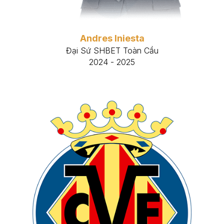
Andres Iniesta
Đại Sứ SHBET Toàn Cầu
2024 - 2025