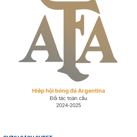
Hiêp hội bóng đá Argentina
Đối tác toàn cầu
2024-2025