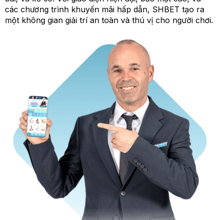
các chương trình khuyến mãi hấp dẫn, SHBET tạo ra
một không gian giải trí an toàn và thú vị cho người chơi.