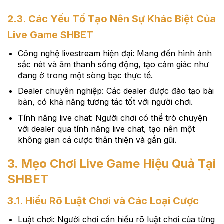
2.3. Các Yếu Tố Tạo Nên Sự Khác Biệt Của
Live Game SHBET
Công nghệ livestream hiện đại: Mang đến hình ảnh
sắc nét và âm thanh sống động, tạo cảm giác như
đang ở trong một sòng bạc thực tế.
Dealer chuyên nghiệp: Các dealer được đào tạo bài
bản, có khả năng tương tác tốt với người chơi.
Tính năng live chat: Người chơi có thể trò chuyện
với dealer qua tính năng live chat, tạo nên một
không gian cá cược thân thiện và gần gũi.
3. Mẹo Chơi Live Game Hiệu Quả Tại
SHBET
3.1. Hiểu Rõ Luật Chơi và Các Loại Cược
Luật chơi: Người chơi cần hiểu rõ luật chơi của từng