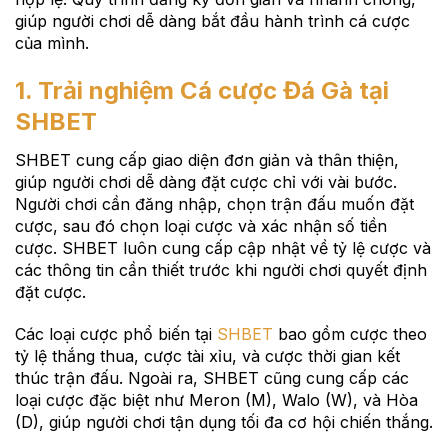
giúp người chơi dễ dàng bắt đầu hành trình cá cược
của mình.
1. Trải nghiệm Cá cược Đá Gà tại
SHBET
SHBET cung cấp giao diện đơn giản và thân thiện,
giúp người chơi dễ dàng đặt cược chỉ với vài bước.
Người chơi cần đăng nhập, chọn trận đấu muốn đặt
cược, sau đó chọn loại cược và xác nhận số tiền
cược. SHBET luôn cung cấp cập nhật về tỷ lệ cược và
các thông tin cần thiết trước khi người chơi quyết định
đặt cược.
Các loại cược phổ biến tại
SHBET
bao gồm cược theo
tỷ lệ thắng thua, cược tài xỉu, và cược thời gian kết
thúc trận đấu. Ngoài ra, SHBET cũng cung cấp các
loại cược đặc biệt như Meron (M), Walo (W), và Hòa
(D), giúp người chơi tận dụng tối đa cơ hội chiến thắng.