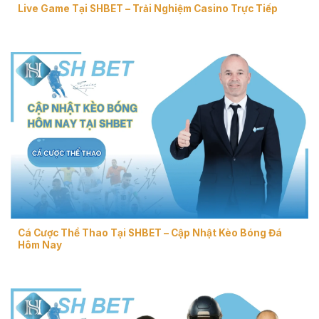
Live Game Tại SHBET – Trải Nghiệm Casino Trực Tiếp
Cá Cược Thể Thao Tại SHBET – Cập Nhật Kèo Bóng Đá
Hôm Nay