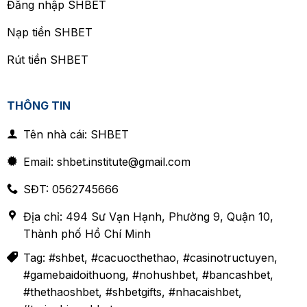
Đăng nhập SHBET
Nạp tiền SHBET
Rút tiền SHBET
THÔNG TIN
Tên nhà cái: SHBET
Email:
shbet.institute@gmail.com
SĐT: 0562745666
Địa chỉ: 494 Sư Vạn Hạnh, Phường 9, Quận 10,
Thành phố Hồ Chí Minh
Tag: #shbet, #cacuocthethao, #casinotructuyen,
#gamebaidoithuong, #nohushbet, #bancashbet,
#thethaoshbet, #shbetgifts, #nhacaishbet,