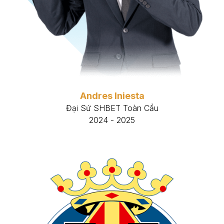
Andres Iniesta
Đại Sứ SHBET Toàn Cầu
2024 - 2025