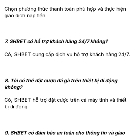
Chọn phương thức thanh toán phù hợp và thực hiện
giao dịch nạp tiền.
7. SHBET có hỗ trợ khách hàng 24/7 không?
Có, SHBET cung cấp dịch vụ hỗ trợ khách hàng 24/7.
8. Tôi có thể đặt cược đá gà trên thiết bị di động
không?
Có, SHBET hỗ trợ đặt cược trên cả máy tính và thiết
bị di động.
9. SHBET có đảm bảo an toàn cho thông tin và giao