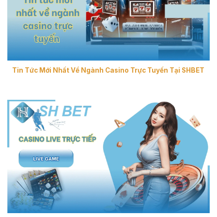
Tin Tức Mới Nhất Về Ngành Casino Trực Tuyến Tại SHBET