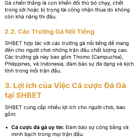
Gà chiến thắng là con khiến đối thủ bỏ chạy, chết
trong sới hoặc bị trọng tài công nhận thua do không
còn khả năng thi đấu.
2.2. Các Trường Gà Nổi Tiếng
SHBET hợp tác với các trường gà nổi tiếng để mang
đến cho người chơi những trận đấu chất lượng cao.
Các trường gà này bao gồm Thomo (Campuchia),
Philippines, và Indonesia, đảm bảo sự đa dạng và kịch
tính trong mỗi trận đấu.
3. Lợi ích của Việc Cá cược Đá Gà
tại SHBET
SHBET cung cấp nhiều lợi ích cho người chơi, bao
gồm:
Cá cược đá gà uy tín:
Đảm bảo sự công bằng và
minh bạch trong mọi trận đấu.