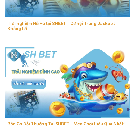
Trải nghiệm Nổ Hũ tại SHBET – Cơ hội Trúng Jackpot
Khổng Lồ
Bắn Cá Đổi Thưởng Tại SHBET – Mẹo Chơi Hiệu Quả Nhất!