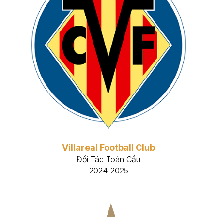
Villareal Football Club
Đối Tác Toàn Cầu
2024-2025