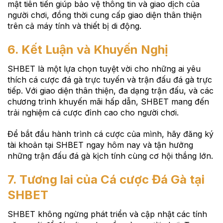
mật tiên tiến giúp bảo vệ thông tin và giao dịch của
người chơi, đồng thời cung cấp giao diện thân thiện
trên cả máy tính và thiết bị di động.
6. Kết Luận và Khuyến Nghị
SHBET là một lựa chọn tuyệt vời cho những ai yêu
thích cá cược đá gà trực tuyến và trận đấu đá gà trực
tiếp. Với giao diện thân thiện, đa dạng trận đấu, và các
chương trình khuyến mãi hấp dẫn, SHBET mang đến
trải nghiệm cá cược đỉnh cao cho người chơi.
Để bắt đầu hành trình cá cược của mình, hãy đăng ký
tài khoản tại SHBET ngay hôm nay và tận hưởng
những trận đấu đá gà kịch tính cùng cơ hội thắng lớn.
7. Tương lai của Cá cược Đá Gà tại
SHBET
SHBET không ngừng phát triển và cập nhật các tính