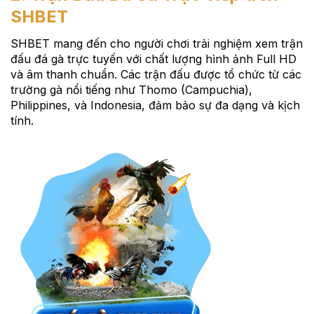
SHBET
SHBET mang đến cho người chơi trải nghiệm xem trận
đấu đá gà trực tuyến với chất lượng hình ảnh Full HD
và âm thanh chuẩn. Các trận đấu được tổ chức từ các
trường gà nổi tiếng như Thomo (Campuchia),
Philippines, và Indonesia, đảm bảo sự đa dạng và kịch
tính.