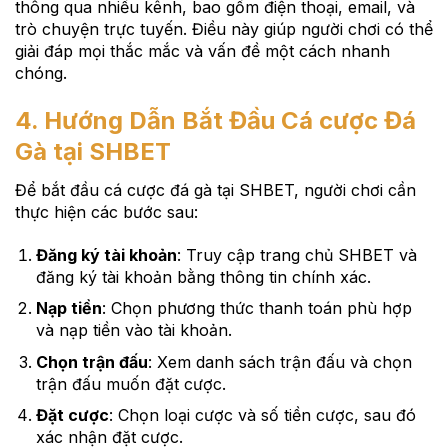
thông qua nhiều kênh, bao gồm điện thoại, email, và
trò chuyện trực tuyến. Điều này giúp người chơi có thể
giải đáp mọi thắc mắc và vấn đề một cách nhanh
chóng.
4. Hướng Dẫn Bắt Đầu Cá cược Đá
Gà tại SHBET
Để bắt đầu cá cược đá gà tại SHBET, người chơi cần
thực hiện các bước sau:
Đăng ký tài khoản
: Truy cập trang chủ SHBET và
đăng ký tài khoản bằng thông tin chính xác.
Nạp tiền
: Chọn phương thức thanh toán phù hợp
và nạp tiền vào tài khoản.
Chọn trận đấu
: Xem danh sách trận đấu và chọn
trận đấu muốn đặt cược.
Đặt cược
: Chọn loại cược và số tiền cược, sau đó
xác nhận đặt cược.