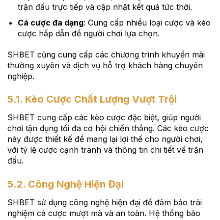
trận đấu trực tiếp và cập nhật kết quả tức thời.
Cá cược đa dạng
: Cung cấp nhiều loại cược và kèo
cược hấp dẫn để người chơi lựa chọn.
SHBET cũng cung cấp các chương trình khuyến mãi
thường xuyên và dịch vụ hỗ trợ khách hàng chuyên
nghiệp.
5.1. Kèo Cược Chất Lượng Vượt Trội
SHBET cung cấp các kèo cược đặc biệt, giúp người
chơi tận dụng tối đa cơ hội chiến thắng. Các kèo cược
này được thiết kế để mang lại lợi thế cho người chơi,
với tỷ lệ cược cạnh tranh và thông tin chi tiết về trận
đấu.
5.2. Công Nghệ Hiện Đại
SHBET sử dụng công nghệ hiện đại để đảm bảo trải
nghiệm cá cược mượt mà và an toàn. Hệ thống bảo