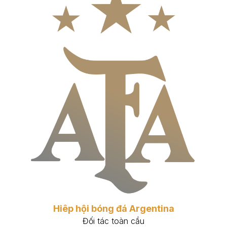
Hiêp hội bóng đá Argentina
Đối tác toàn cầu