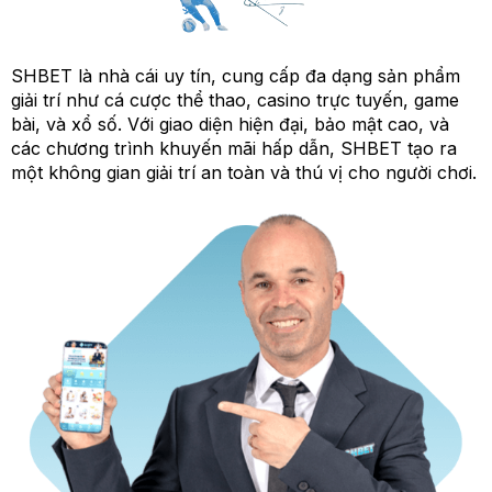
SHBET là nhà cái uy tín, cung cấp đa dạng sản phẩm
giải trí như cá cược thể thao, casino trực tuyến, game
bài, và xổ số. Với giao diện hiện đại, bảo mật cao, và
các chương trình khuyến mãi hấp dẫn, SHBET tạo ra
một không gian giải trí an toàn và thú vị cho người chơi.