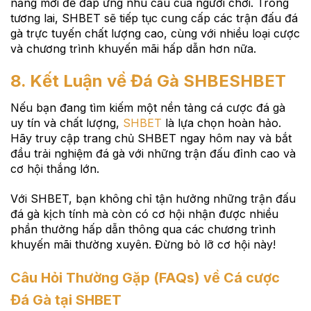
năng mới để đáp ứng nhu cầu của người chơi. Trong
tương lai, SHBET sẽ tiếp tục cung cấp các trận đấu đá
gà trực tuyến chất lượng cao, cùng với nhiều loại cược
và chương trình khuyến mãi hấp dẫn hơn nữa.
8. Kết Luận về Đá Gà SHBESHBET
Nếu bạn đang tìm kiếm một nền tảng cá cược đá gà
uy tín và chất lượng,
SHBET
là lựa chọn hoàn hảo.
Hãy truy cập trang chủ SHBET ngay hôm nay và bắt
đầu trải nghiệm đá gà với những trận đấu đỉnh cao và
cơ hội thắng lớn.
Với SHBET, bạn không chỉ tận hưởng những trận đấu
đá gà kịch tính mà còn có cơ hội nhận được nhiều
phần thưởng hấp dẫn thông qua các chương trình
khuyến mãi thường xuyên. Đừng bỏ lỡ cơ hội này!
Câu Hỏi Thường Gặp (FAQs) về Cá cược
Đá Gà tại SHBET