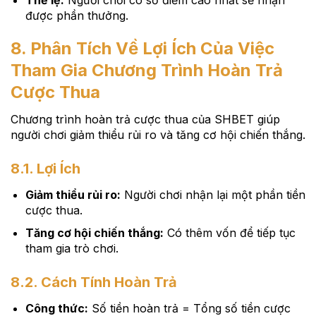
được phần thưởng.
8. Phân Tích Về Lợi Ích Của Việc
Tham Gia Chương Trình Hoàn Trả
Cược Thua
Chương trình hoàn trả cược thua của SHBET giúp
người chơi giảm thiểu rủi ro và tăng cơ hội chiến thắng.
8.1. Lợi Ích
Giảm thiểu rủi ro:
Người chơi nhận lại một phần tiền
cược thua.
Tăng cơ hội chiến thắng:
Có thêm vốn để tiếp tục
tham gia trò chơi.
8.2. Cách Tính Hoàn Trả
Công thức:
Số tiền hoàn trả = Tổng số tiền cược