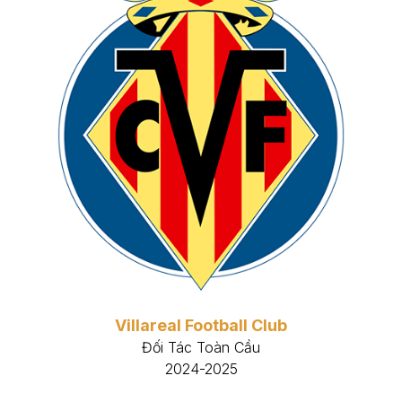
Villareal Football Club
Đối Tác Toàn Cầu
2024-2025