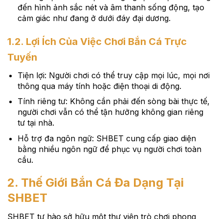
đến hình ảnh sắc nét và âm thanh sống động, tạo
cảm giác như đang ở dưới đáy đại dương.
1.2. Lợi Ích Của Việc Chơi Bắn Cá Trực
Tuyến
Tiện lợi: Người chơi có thể truy cập mọi lúc, mọi nơi
thông qua máy tính hoặc điện thoại di động.
Tính riêng tư: Không cần phải đến sòng bài thực tế,
người chơi vẫn có thể tận hưởng không gian riêng
tư tại nhà.
Hỗ trợ đa ngôn ngữ: SHBET cung cấp giao diện
bằng nhiều ngôn ngữ để phục vụ người chơi toàn
cầu.
2. Thế Giới Bắn Cá Đa Dạng Tại
SHBET
SHBET tự hào sở hữu một thư viện trò chơi phong