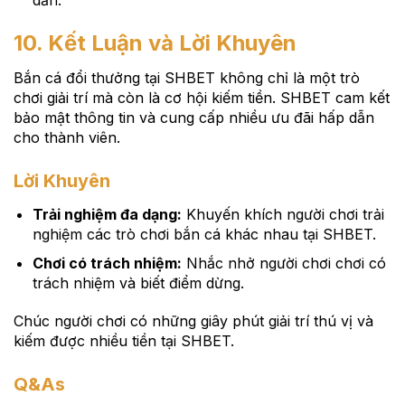
dẫn.
10. Kết Luận và Lời Khuyên
Bắn cá đổi thưởng tại SHBET không chỉ là một trò
chơi giải trí mà còn là cơ hội kiếm tiền. SHBET cam kết
bảo mật thông tin và cung cấp nhiều ưu đãi hấp dẫn
cho thành viên.
Lời Khuyên
Trải nghiệm đa dạng:
Khuyến khích người chơi trải
nghiệm các trò chơi bắn cá khác nhau tại SHBET.
Chơi có trách nhiệm:
Nhắc nhở người chơi chơi có
trách nhiệm và biết điểm dừng.
Chúc người chơi có những giây phút giải trí thú vị và
kiếm được nhiều tiền tại SHBET.
Q&As