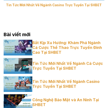
Tin Tức Mới Nhất Về Ngành Casino Trực Tuyến Tại SHBET
Bài viết mới
Bắt Kịp Xu Hướng: Khám Phá Ngành
Cá Cược Thể Thao Trực Tuyến Đỉnh
Cao Tại SHBET
Tin Tức Mới Nhất Về Ngành Cá Cược
Trực Tuyến Tại SHBET
Tin Tức Mới Nhất Về Ngành Casino
Trực Tuyến Tại SHBET
Công Nghệ Bảo Mật và An Ninh Tại
SHBET