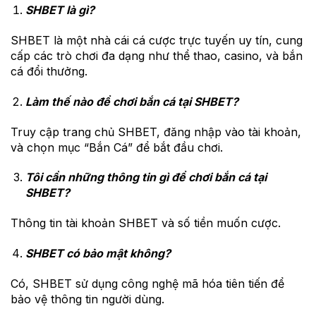
SHBET là gì?
SHBET là một nhà cái cá cược trực tuyến uy tín, cung
cấp các trò chơi đa dạng như thể thao, casino, và bắn
cá đổi thưởng.
Làm thế nào để chơi bắn cá tại SHBET?
Truy cập trang chủ SHBET, đăng nhập vào tài khoản,
và chọn mục “Bắn Cá” để bắt đầu chơi.
Tôi cần những thông tin gì để chơi bắn cá tại
SHBET?
Thông tin tài khoản SHBET và số tiền muốn cược.
SHBET có bảo mật không?
Có, SHBET sử dụng công nghệ mã hóa tiên tiến để
bảo vệ thông tin người dùng.