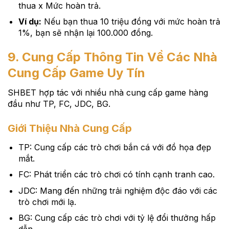
thua x Mức hoàn trả.
Ví dụ:
Nếu bạn thua 10 triệu đồng với mức hoàn trả
1%, bạn sẽ nhận lại 100.000 đồng.
9. Cung Cấp Thông Tin Về Các Nhà
Cung Cấp Game Uy Tín
SHBET hợp tác với nhiều nhà cung cấp game hàng
đầu như TP, FC, JDC, BG.
Giới Thiệu Nhà Cung Cấp
TP: Cung cấp các trò chơi bắn cá với đồ họa đẹp
mắt.
FC: Phát triển các trò chơi có tính cạnh tranh cao.
JDC: Mang đến những trải nghiệm độc đáo với các
trò chơi mới lạ.
BG: Cung cấp các trò chơi với tỷ lệ đổi thưởng hấp