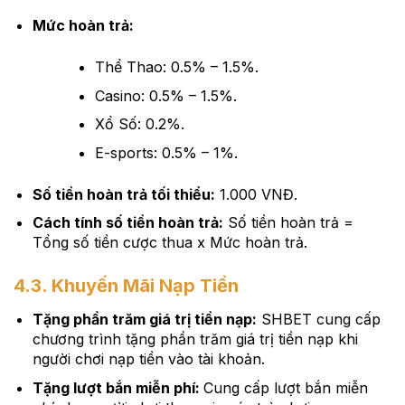
Mức hoàn trả:
Thể Thao: 0.5% – 1.5%.
Casino: 0.5% – 1.5%.
Xổ Số: 0.2%.
E-sports: 0.5% – 1%.
Số tiền hoàn trả tối thiểu:
1.000 VNĐ.
Cách tính số tiền hoàn trả:
Số tiền hoàn trả =
Tổng số tiền cược thua x Mức hoàn trả.
4.3. Khuyến Mãi Nạp Tiền
Tặng phần trăm giá trị tiền nạp:
SHBET cung cấp
chương trình tặng phần trăm giá trị tiền nạp khi
người chơi nạp tiền vào tài khoản.
Tặng lượt bắn miễn phí:
Cung cấp lượt bắn miễn