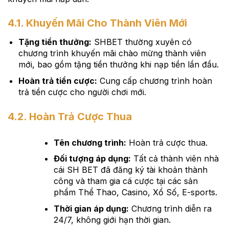
4.1. Khuyến Mãi Cho Thành Viên Mới
Tặng tiền thưởng:
SHBET thường xuyên có
chương trình khuyến mãi chào mừng thành viên
mới, bao gồm tặng tiền thưởng khi nạp tiền lần đầu.
Hoàn trả tiền cược:
Cung cấp chương trình hoàn
trả tiền cược cho người chơi mới.
4.2. Hoàn Trả Cược Thua
Tên chương trình:
Hoàn trả cược thua.
Đối tượng áp dụng:
Tất cả thành viên nhà
cái SH BET đã đăng ký tài khoản thành
công và tham gia cá cược tại các sản
phẩm Thể Thao, Casino, Xổ Số, E-sports.
Thời gian áp dụng:
Chương trình diễn ra
24/7, không giới hạn thời gian.