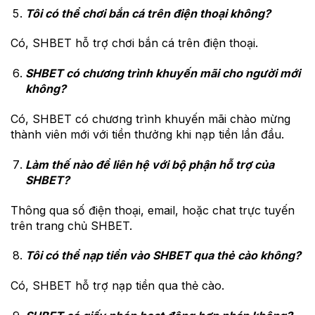
Tôi có thể chơi bắn cá trên điện thoại không?
Có, SHBET hỗ trợ chơi bắn cá trên điện thoại.
SHBET có chương trình khuyến mãi cho người mới
không?
Có, SHBET có chương trình khuyến mãi chào mừng
thành viên mới với tiền thưởng khi nạp tiền lần đầu.
Làm thế nào để liên hệ với bộ phận hỗ trợ của
SHBET?
Thông qua số điện thoại, email, hoặc chat trực tuyến
trên trang chủ SHBET.
Tôi có thể nạp tiền vào SHBET qua thẻ cào không?
Có, SHBET hỗ trợ nạp tiền qua thẻ cào.