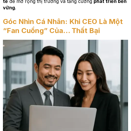
tế
để mở rộng thị trường và tăng cường
phát triển bền
vững
.
Góc Nhìn Cá Nhân: Khi CEO Là Một
“Fan Cuồng” Của… Thất Bại