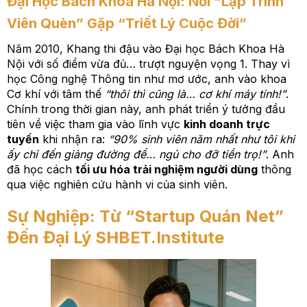
Đại Học Bách Khoa Hà Nội: Nơi “Lập Trình
Viên Quèn” Gặp “Triết Lý Cuộc Đời”
Năm 2010, Khang thi đậu vào Đại học Bách Khoa Hà
Nội với số điểm vừa đủ… trượt nguyện vọng 1. Thay vì
học Công nghệ Thông tin như mơ ước, anh vào khoa
Cơ khí với tâm thế
“thôi thì cũng là… cơ khí máy tính!”
.
Chính trong thời gian này, anh phát triển ý tưởng đầu
tiên về việc tham gia vào lĩnh vực
kinh doanh trực
tuyến
khi nhận ra:
“90% sinh viên năm nhất như tôi khi
ấy chỉ đến giảng đường để… ngủ cho đỡ tiền trọ!”
. Anh
đã học cách
tối ưu hóa trải nghiệm người dùng
thông
qua việc nghiên cứu hành vi của sinh viên.
Sự Nghiệp: Từ “Startup Quán Net”
Đến Đại Lý SHBET.Institute