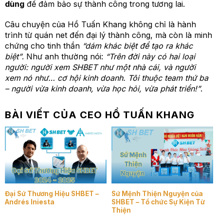
dùng
để đảm bảo sự thành công trong tương lai.
Câu chuyện của Hồ Tuấn Khang không chỉ là hành
trình từ quán net đến đại lý thành công, mà còn là minh
chứng cho tinh thần
“dám khác biệt để tạo ra khác
biệt”
. Như anh thường nói:
“Trên đời này có hai loại
người: người xem SHBET như một nhà cái, và người
xem nó như… cơ hội kinh doanh. Tôi thuộc team thứ ba
– người vừa kinh doanh, vừa học hỏi, vừa phát triển!”
.
BÀI VIẾT CỦA CEO HỒ TUẤN KHANG
Đại Sứ Thương Hiệu SHBET –
Sứ Mệnh Thiện Nguyện của
Andrés Iniesta
SHBET – Tổ chức Sự Kiện Từ
Thiện