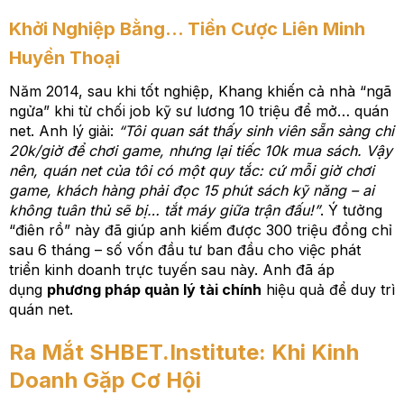
Khởi Nghiệp Bằng… Tiền Cược Liên Minh
Huyền Thoại
Năm 2014, sau khi tốt nghiệp, Khang khiến cả nhà “ngã
ngửa” khi từ chối job kỹ sư lương 10 triệu để mở… quán
net. Anh lý giải:
“Tôi quan sát thấy sinh viên sẵn sàng chi
20k/giờ để chơi game, nhưng lại tiếc 10k mua sách. Vậy
nên, quán net của tôi có một quy tắc: cứ mỗi giờ chơi
game, khách hàng phải đọc 15 phút sách kỹ năng – ai
không tuân thủ sẽ bị… tắt máy giữa trận đấu!”
. Ý tưởng
“điên rồ” này đã giúp anh kiếm được 300 triệu đồng chỉ
sau 6 tháng – số vốn đầu tư ban đầu cho việc phát
triển kinh doanh trực tuyến sau này. Anh đã áp
dụng
phương pháp quản lý tài chính
hiệu quả để duy trì
quán net.
Ra Mắt SHBET.Institute: Khi Kinh
Doanh Gặp Cơ Hội