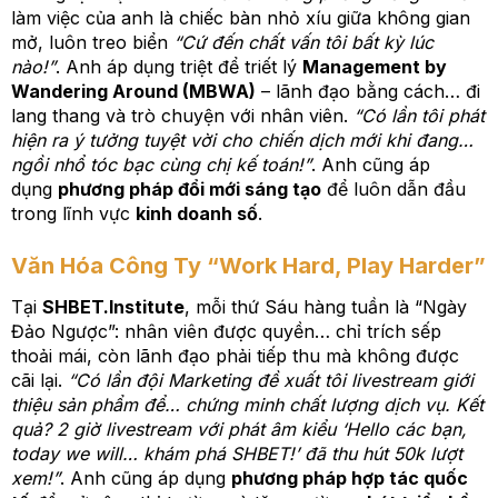
làm việc của anh là chiếc bàn nhỏ xíu giữa không gian
mở, luôn treo biển
“Cứ đến chất vấn tôi bất kỳ lúc
nào!”
. Anh áp dụng triệt để triết lý
Management by
Wandering Around (MBWA)
– lãnh đạo bằng cách… đi
lang thang và trò chuyện với nhân viên.
“Có lần tôi phát
hiện ra ý tưởng tuyệt vời cho chiến dịch mới khi đang…
ngồi nhổ tóc bạc cùng chị kế toán!”
. Anh cũng áp
dụng
phương pháp đổi mới sáng tạo
để luôn dẫn đầu
trong lĩnh vực
kinh doanh số
.
Văn Hóa Công Ty “Work Hard, Play Harder”
Tại
SHBET.Institute
, mỗi thứ Sáu hàng tuần là “Ngày
Đảo Ngược”: nhân viên được quyền… chỉ trích sếp
thoải mái, còn lãnh đạo phải tiếp thu mà không được
cãi lại.
“Có lần đội Marketing đề xuất tôi livestream giới
thiệu sản phẩm để… chứng minh chất lượng dịch vụ. Kết
quả? 2 giờ livestream với phát âm kiểu ‘Hello các bạn,
today we will… khám phá SHBET!’ đã thu hút 50k lượt
xem!”
. Anh cũng áp dụng
phương pháp hợp tác quốc