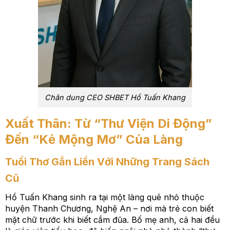
Chân dung CEO SHBET Hồ Tuấn Khang
Xuất Thân: Từ “Thư Viện Di Động”
Đến “Kẻ Mộng Mơ” Của Làng
Tuổi Thơ Gắn Liền Với Những Trang Sách
Cũ
Hồ Tuấn Khang sinh ra tại một làng quê nhỏ thuộc
huyện Thanh Chương, Nghệ An – nơi mà trẻ con biết
mặt chữ trước khi biết cầm đũa. Bố mẹ anh, cả hai đều