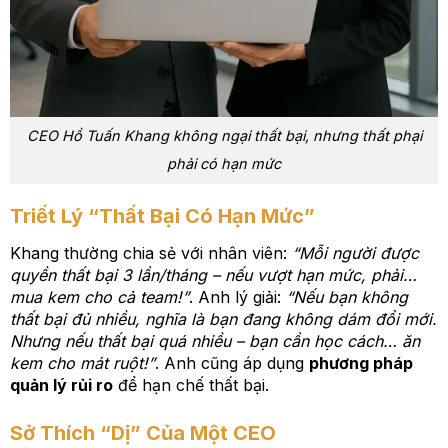
CEO Hồ Tuấn Khang không ngại thất bại, nhưng thất phại
phải có hạn mức
Triết Lý “Thất Bại Có Hạn Mức”
Khang thường chia sẻ với nhân viên:
“Mỗi người được
quyền thất bại 3 lần/tháng – nếu vượt hạn mức, phải…
mua kem cho cả team!”
. Anh lý giải:
“Nếu bạn không
thất bại đủ nhiều, nghĩa là bạn đang không dám đổi mới.
Nhưng nếu thất bại quá nhiều – bạn cần học cách… ăn
kem cho mát ruột!”
. Anh cũng áp dụng
phương pháp
quản lý rủi ro
để hạn chế thất bại.
Sở Thích “Dị” Của Một CEO