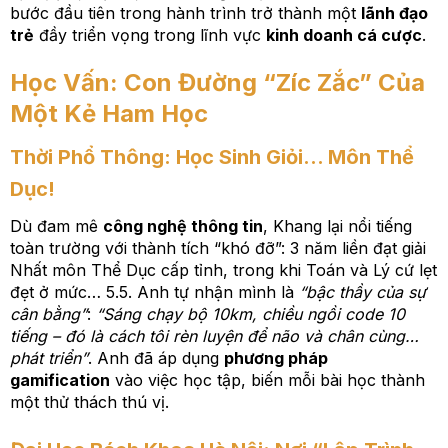
bước đầu tiên trong hành trình trở thành một
lãnh đạo
trẻ
đầy triển vọng trong lĩnh vực
kinh doanh cá cược
.
Học Vấn: Con Đường “Zíc Zắc” Của
Một Kẻ Ham Học
Thời Phổ Thông: Học Sinh Giỏi… Môn Thể
Dục!
Dù đam mê
công nghệ thông tin
, Khang lại nổi tiếng
toàn trường với thành tích “khó đỡ”: 3 năm liền đạt giải
Nhất môn Thể Dục cấp tỉnh, trong khi Toán và Lý cứ lẹt
đẹt ở mức… 5.5. Anh tự nhận mình là
“bậc thầy của sự
cân bằng”
:
“Sáng chạy bộ 10km, chiều ngồi code 10
tiếng – đó là cách tôi rèn luyện để não và chân cùng…
phát triển”
. Anh đã áp dụng
phương pháp
gamification
vào việc học tập, biến mỗi bài học thành
một thử thách thú vị.