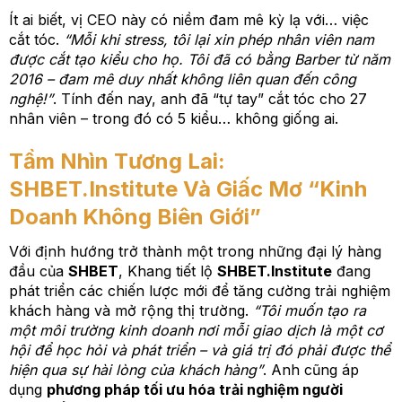
Ít ai biết, vị CEO này có niềm đam mê kỳ lạ với… việc
cắt tóc.
“Mỗi khi stress, tôi lại xin phép nhân viên nam
được cắt tạo kiểu cho họ. Tôi đã có bằng Barber từ năm
2016 – đam mê duy nhất không liên quan đến công
nghệ!”
. Tính đến nay, anh đã “tự tay” cắt tóc cho 27
nhân viên – trong đó có 5 kiểu… không giống ai.
Tầm Nhìn Tương Lai:
SHBET.Institute Và Giấc Mơ “Kinh
Doanh Không Biên Giới”
Với định hướng trở thành một trong những đại lý hàng
đầu của
SHBET
, Khang tiết lộ
SHBET.Institute
đang
phát triển các chiến lược mới để tăng cường trải nghiệm
khách hàng và mở rộng thị trường.
“Tôi muốn tạo ra
một môi trường kinh doanh nơi mỗi giao dịch là một cơ
hội để học hỏi và phát triển – và giá trị đó phải được thể
hiện qua sự hài lòng của khách hàng”
. Anh cũng áp
dụng
phương pháp tối ưu hóa trải nghiệm người