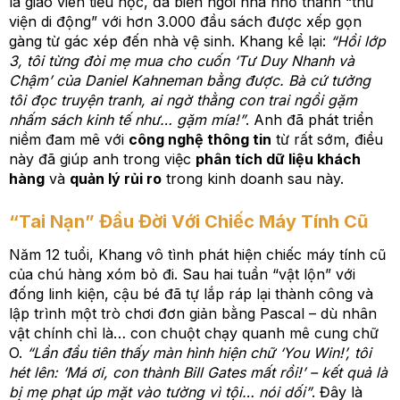
là giáo viên tiểu học, đã biến ngôi nhà nhỏ thành “thư
viện di động” với hơn 3.000 đầu sách được xếp gọn
gàng từ gác xép đến nhà vệ sinh. Khang kể lại:
“Hồi lớp
3, tôi từng đòi mẹ mua cho cuốn ‘Tư Duy Nhanh và
Chậm’ của Daniel Kahneman bằng được. Bà cứ tưởng
tôi đọc truyện tranh, ai ngờ thằng con trai ngồi gặm
nhấm sách kinh tế như… gặm mía!”
. Anh đã phát triển
niềm đam mê với
công nghệ thông tin
từ rất sớm, điều
này đã giúp anh trong việc
phân tích dữ liệu khách
hàng
và
quản lý rủi ro
trong kinh doanh sau này.
“Tai Nạn” Đầu Đời Với Chiếc Máy Tính Cũ
Năm 12 tuổi, Khang vô tình phát hiện chiếc máy tính cũ
của chú hàng xóm bỏ đi. Sau hai tuần “vật lộn” với
đống linh kiện, cậu bé đã tự lắp ráp lại thành công và
lập trình một trò chơi đơn giản bằng Pascal – dù nhân
vật chính chỉ là… con chuột chạy quanh mê cung chữ
O.
“Lần đầu tiên thấy màn hình hiện chữ ‘You Win!’, tôi
hét lên: ‘Má ơi, con thành Bill Gates mất rồi!’ – kết quả là
bị mẹ phạt úp mặt vào tường vì tội… nói dối”
. Đây là