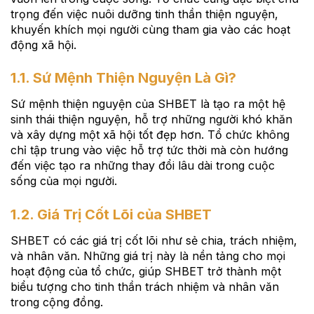
trọng đến việc nuôi dưỡng tinh thần thiện nguyện,
khuyến khích mọi người cùng tham gia vào các hoạt
động xã hội.
1.1. Sứ Mệnh Thiện Nguyện Là Gì?
Sứ mệnh thiện nguyện của SHBET là tạo ra một hệ
sinh thái thiện nguyện, hỗ trợ những người khó khăn
và xây dựng một xã hội tốt đẹp hơn. Tổ chức không
chỉ tập trung vào việc hỗ trợ tức thời mà còn hướng
đến việc tạo ra những thay đổi lâu dài trong cuộc
sống của mọi người.
1.2. Giá Trị Cốt Lõi của SHBET
SHBET có các giá trị cốt lõi như sẻ chia, trách nhiệm,
và nhân văn. Những giá trị này là nền tảng cho mọi
hoạt động của tổ chức, giúp SHBET trở thành một
biểu tượng cho tinh thần trách nhiệm và nhân văn
trong cộng đồng.