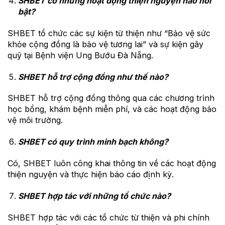
SHBET có những hoạt động thiện nguyện nào nổi
bật?
SHBET tổ chức các sự kiện từ thiện như “Bảo vệ sức
khỏe cộng đồng là bảo vệ tương lai” và sự kiện gây
quỹ tại Bệnh viện Ung Bướu Đà Nẵng.
SHBET hỗ trợ cộng đồng như thế nào?
SHBET hỗ trợ cộng đồng thông qua các chương trình
học bổng, khám bệnh miễn phí, và các hoạt động bảo
vệ môi trường.
SHBET có quy trình minh bạch không?
Có, SHBET luôn công khai thông tin về các hoạt động
thiện nguyện và thực hiện báo cáo định kỳ.
SHBET hợp tác với những tổ chức nào?
SHBET hợp tác với các tổ chức từ thiện và phi chính