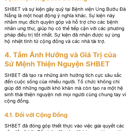
SHBET và sự kiện gây quỹ tại Bệnh viện Ung Bướu Đà
Nẵng là một hoạt động ý nghĩa khác. Sự kiện này
nhằm mục đích quyên góp và hỗ trợ cho các bệnh
nhân ung thư, giúp họ có thể tiếp cận với các phương
pháp điều trị tốt nhất. Sự kiện đã nhận được sự ủng
hộ nhiệt tình từ cộng đồng và các nhà tài trợ.
4. Tầm Ảnh Hưởng và Giá Trị của
Sứ Mệnh Thiện Nguyện SHBET
SHBET đã tạo ra những ảnh hưởng tích cực sâu sắc
đến cuộc sống của nhiều người. Tổ chức không chỉ
giúp đỡ những người khó khăn mà còn tạo ra một hệ
sinh thái thiện nguyện nơi mọi người cùng chung tay vì
cộng đồng.
4.1. Đối với Cộng Đồng
SHBET đã đóng góp thiết thực vào việc giải quyết các