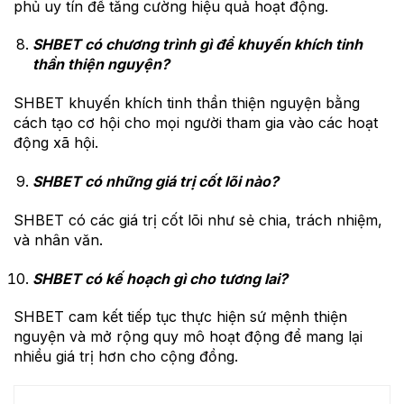
phủ uy tín để tăng cường hiệu quả hoạt động.
SHBET có chương trình gì để khuyến khích tinh
thần thiện nguyện?
SHBET khuyến khích tinh thần thiện nguyện bằng
cách tạo cơ hội cho mọi người tham gia vào các hoạt
động xã hội.
SHBET có những giá trị cốt lõi nào?
SHBET có các giá trị cốt lõi như sẻ chia, trách nhiệm,
và nhân văn.
SHBET có kế hoạch gì cho tương lai?
SHBET cam kết tiếp tục thực hiện sứ mệnh thiện
nguyện và mở rộng quy mô hoạt động để mang lại
nhiều giá trị hơn cho cộng đồng.