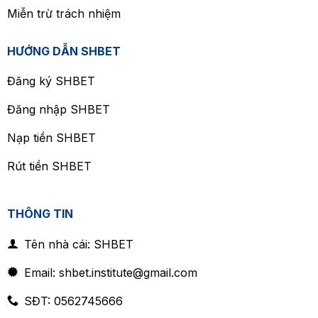
Miễn trừ trách nhiệm
HƯỚNG DẪN SHBET
Đăng ký SHBET
Đăng nhập SHBET
Nạp tiền SHBET
Rút tiền SHBET
THÔNG TIN
Tên nhà cái: SHBET
Email:
shbet.institute@gmail.com
SĐT: 0562745666