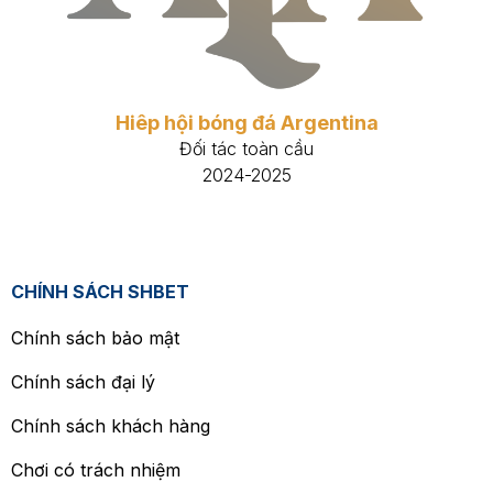
Hiêp hội bóng đá Argentina
Đối tác toàn cầu
2024-2025
CHÍNH SÁCH SHBET
Chính sách bảo mật
Chính sách đại lý
Chính sách khách hàng
Chơi có trách nhiệm