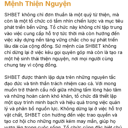
Mệnh Thiện Nguyện
SHBET không chỉ đơn thuần là một quỹ từ thiện, mà
còn là một tổ chức có tầm nhìn chiến lược và mục tiêu
phát triển bền vững. Tổ chức này không chỉ tập trung
vào việc cung cấp hỗ trợ tức thời mà còn hướng đến
việc xây dựng nền tảng vững chắc cho sự phát triển
lâu dài của cộng đồng. Sứ mệnh của SHBET không
chỉ dừng lại ở việc kêu gọi quyên góp mà còn là tạo ra
một hệ sinh thái thiện nguyện, nơi mọi người cùng
chung tay vì cộng đồng.
SHBET được thành lập dựa trên những nguyên tắc
đạo đức và tinh thần trách nhiệm cao cả. Với mong
muốn trở thành cầu nối giữa những tấm lòng hảo tâm
và những hoàn cảnh khó khăn, tổ chức đã thiết lập
một quy trình minh bạch và hiệu quả trong việc quản
lý và phân bổ nguồn lực. Không dừng lại ở việc hỗ trợ
vật chất, SHBET còn hướng đến việc trao quyền và
tạo cơ hội cho những người kém may mắn, giúp họ
vươn lên trong cuộc sống. Tổ chức cũng đặc biệt chú