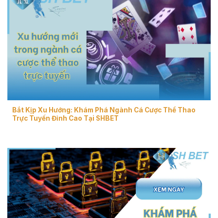
Bắt Kịp Xu Hướng: Khám Phá Ngành Cá Cược Thể Thao
Trực Tuyến Đỉnh Cao Tại SHBET