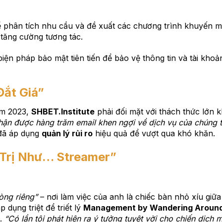
ể phân tích nhu cầu và đề xuất các chương trình khuyến 
tăng cường tương tác.
biện pháp bảo mật tiên tiến để bảo vệ thông tin và tài kh
Đắt Giá”
ăm 2023,
SHBET.Institute
phải đối mặt với thách thức lớn k
nhận được hàng trăm email khen ngợi về dịch vụ của chúng tô
đã áp dụng
quản lý rủi ro
hiệu quả để vượt qua khó khăn.
 Trị Như… Streamer”
ng riêng”
– nơi làm việc của anh là chiếc bàn nhỏ xíu giữ
p dụng triệt để triết lý
Management by Wandering Aroun
n.
“Có lần tôi phát hiện ra ý tưởng tuyệt vời cho chiến dịch