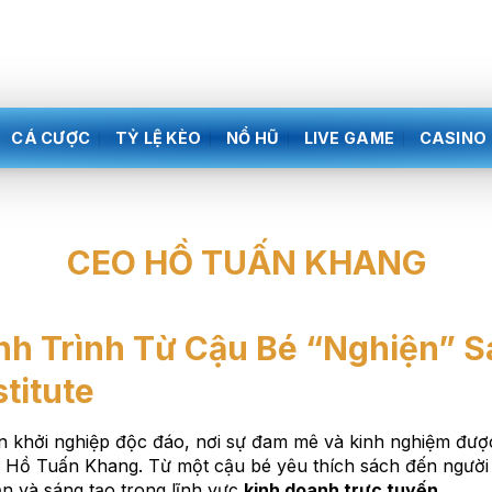
CÁ CƯỢC
TỶ LỆ KÈO
NỔ HŨ
LIVE GAME
CASINO
CEO HỒ TUẤN KHANG
nh Trình Từ Cậu Bé “Nghiện” 
titute
 khởi nghiệp độc đáo, nơi sự đam mê và kinh nghiệm được 
p Hồ Tuấn Khang. Từ một cậu bé yêu thích sách đến người
n và sáng tạo trong lĩnh vực
kinh doanh trực tuyến
.