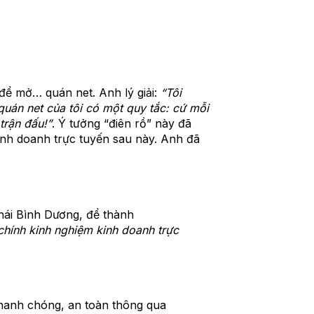
 để mở… quán net. Anh lý giải:
“Tôi
quán net của tôi có một quy tắc: cứ mỗi
trận đấu!”
. Ý tưởng “điên rồ” này đã
kinh doanh trực tuyến sau này. Anh đã
hái Bình Dương, để thành
chính kinh nghiệm kinh doanh trực
nhanh chóng, an toàn thông qua