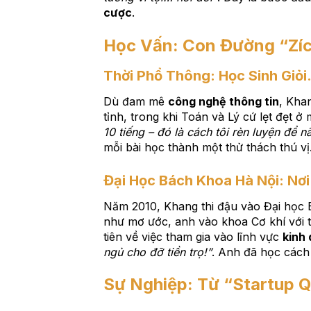
cược
.
Học Vấn: Con Đường “Zí
Thời Phổ Thông: Học Sinh Giỏ
Dù đam mê
công nghệ thông tin
, Khan
tỉnh, trong khi Toán và Lý cứ lẹt đẹt 
10 tiếng – đó là cách tôi rèn luyện để 
mỗi bài học thành một thử thách thú vị
Đại Học Bách Khoa Hà Nội: Nơi
Năm 2010, Khang thi đậu vào Đại học 
như mơ ước, anh vào khoa Cơ khí với 
tiên về việc tham gia vào lĩnh vực
kinh
ngủ cho đỡ tiền trọ!”
. Anh đã học các
Sự Nghiệp: Từ “Startup Q