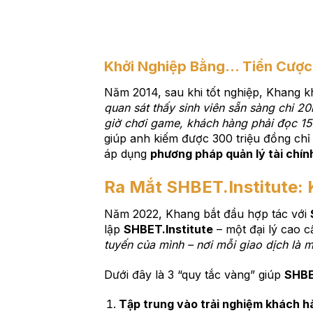
Khởi Nghiệp Bằng… Tiền Cược
Năm 2014, sau khi tốt nghiệp, Khang kh
quan sát thấy sinh viên sẵn sàng chi 2
giờ chơi game, khách hàng phải đọc 15 
giúp anh kiếm được 300 triệu đồng chỉ
áp dụng
phương pháp quản lý tài chín
Ra Mắt SHBET.Institute: 
Năm 2022, Khang bắt đầu hợp tác với
lập
SHBET.Institute
– một đại lý cao c
tuyến của mình – nơi mỗi giao dịch là 
Dưới đây là 3 “quy tắc vàng” giúp
SHBE
Tập trung vào trải nghiệm khách h