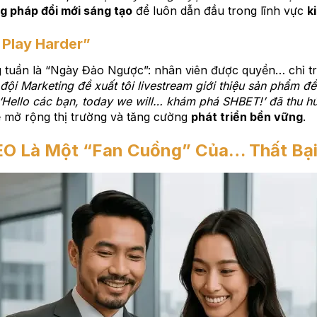
g pháp đổi mới sáng tạo
để luôn dẫn đầu trong lĩnh vực
k
 Play Harder”
g tuần là “Ngày Đảo Ngược”: nhân viên được quyền… chỉ trí
 đội Marketing đề xuất tôi livestream giới thiệu sản phẩm 
 ‘Hello các bạn, today we will… khám phá SHBET!’ đã thu hú
 mở rộng thị trường và tăng cường
phát triển bền vững
.
EO Là Một “Fan Cuồng” Của… Thất Bạ