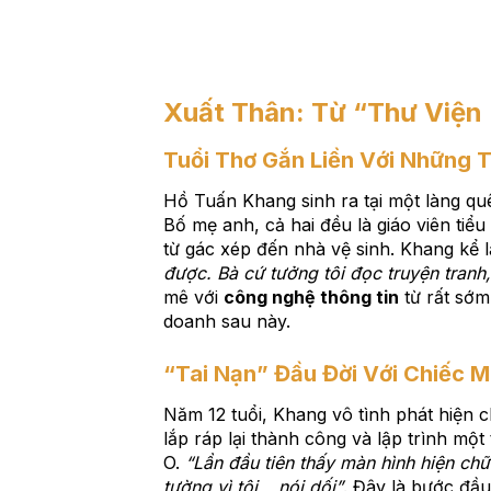
Xuất Thân: Từ “Thư Việ
Tuổi Thơ Gắn Liền Với Những 
Hồ Tuấn Khang sinh ra tại một làng qu
Bố mẹ anh, cả hai đều là giáo viên tiể
từ gác xép đến nhà vệ sinh. Khang kể l
được. Bà cứ tưởng tôi đọc truyện tranh
mê với
công nghệ thông tin
từ rất sớm
doanh sau này.
“Tai Nạn” Đầu Đời Với Chiếc 
Năm 12 tuổi, Khang vô tình phát hiện c
lắp ráp lại thành công và lập trình m
O.
“Lần đầu tiên thấy màn hình hiện chữ ‘
tường vì tội… nói dối”
. Đây là bước đầu