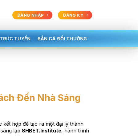
ĐĂNG NHẬP
ĐĂNG KÝ
 TRỰC TUYẾN
BẮN CÁ ĐỔI THƯỞNG
Sách Đến Nhà Sáng
kết hợp để tạo ra một đại lý thành
 sáng lập
SHBET.Institute
, hành trình