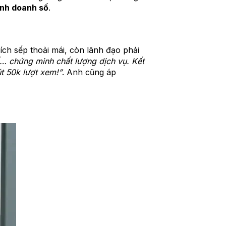
inh doanh số
.
ch sếp thoải mái, còn lãnh đạo phải
để… chứng minh chất lượng dịch vụ. Kết
t 50k lượt xem!”
. Anh cũng áp
i