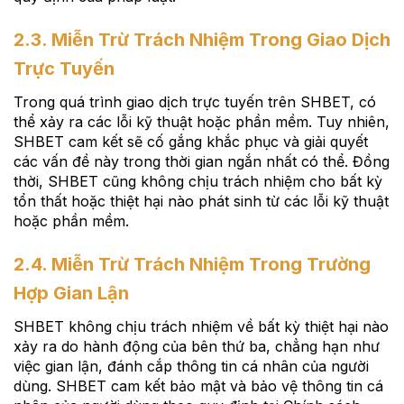
2.3. Miễn Trừ Trách Nhiệm Trong Giao Dịch
Trực Tuyến
Trong quá trình giao dịch trực tuyến trên SHBET, có
thể xảy ra các lỗi kỹ thuật hoặc phần mềm. Tuy nhiên,
SHBET cam kết sẽ cố gắng khắc phục và giải quyết
các vấn đề này trong thời gian ngắn nhất có thể. Đồng
thời, SHBET cũng không chịu trách nhiệm cho bất kỳ
tổn thất hoặc thiệt hại nào phát sinh từ các lỗi kỹ thuật
hoặc phần mềm.
2.4. Miễn Trừ Trách Nhiệm Trong Trường
Hợp Gian Lận
SHBET không chịu trách nhiệm về bất kỳ thiệt hại nào
xảy ra do hành động của bên thứ ba, chẳng hạn như
việc gian lận, đánh cắp thông tin cá nhân của người
dùng. SHBET cam kết bảo mật và bảo vệ thông tin cá