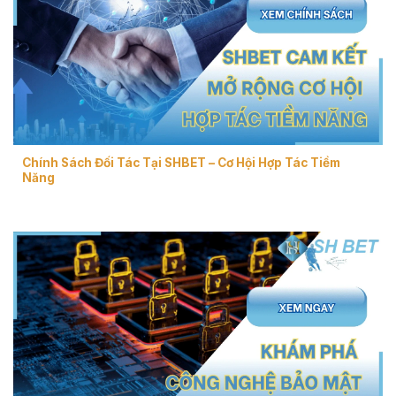
Chính Sách Đối Tác Tại SHBET – Cơ Hội Hợp Tác Tiềm
Năng