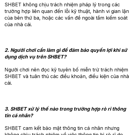
SHBET không chịu trách nhiệm pháp lý trong các
trường hợp liên quan đến lỗi kỹ thuật, hành vi gian lận
của bên thứ ba, hoặc các vấn đề ngoài tầm kiểm soát
của nhà cái.
2. Người chơi cần làm gì để đảm bảo quyền lợi khi sử
dụng dịch vụ trên SHBET?
Người chơi nên đọc kỹ tuyên bố miễn trừ trách nhiệm
SHBET và tuân thủ các điều khoản, điều kiện của nhà
cái.
3. SHBET xử lý thế nào trong trường hợp rò rỉ thông
tin cá nhân?
SHBET cam kết bảo mật thông tin cá nhân nhưng
không chịu trách nhiệm về việc thông tin bị rò rỉ do