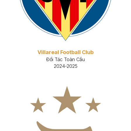
Villareal Football Club
Đối Tác Toàn Cầu
2024-2025