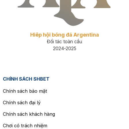
Hiêp hội bóng đá Argentina
Đối tác toàn cầu
2024-2025
CHÍNH SÁCH SHBET
Chính sách bảo mật
Chính sách đại lý
Chính sách khách hàng
Chơi có trách nhiệm