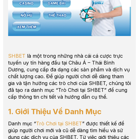
SHBET
là một trong những nhà cái cá cược trực
tuyến uy tín hàng đầu tại Châu Á – Thái Bình
Dương, cung cấp đa dạng các sản phẩm và dịch vụ
chất lượng cao. Để giúp người chơi dễ dàng tham
gia và tận hưởng các trò chơi của SHBET, chúng tôi
đã tạo ra danh mục “Trò Chơi tại SHBET” để cung
cấp thông tin chi tiết và hướng dẫn cụ thể.
1. Giới Thiệu Về Danh Mục
Danh mục “
Trò Chơi tại SHBET
” được thiết kế để
giúp người chơi mới và cũ dễ dàng tìm hiểu và sử
dụng các dịch vụ của SHBET. Từ việc giới thiệu các