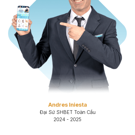
Andres Iniesta
Đại Sứ SHBET Toàn Cầu
2024 - 2025