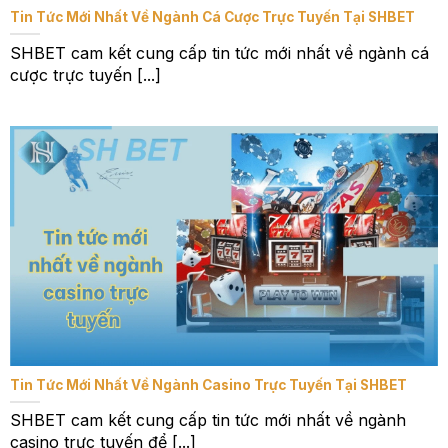
Tin Tức Mới Nhất Về Ngành Cá Cược Trực Tuyến Tại SHBET
2.3. Thể Thao Điện Tử (Esports)
SHBET cam kết cung cấp tin tức mới nhất về ngành cá
SHBET cung cấp đa dạng kèo cược cho các giải
cược trực tuyến [...]
đấu Esports nổi tiếng như Liên Minh Huyền Thoại,
Dota 2, và CS:GO.
2.4. Thể Thao Ảo (Virtual Sports)
SHBET cung cấp các trận đấu bóng đá ảo, đua
ngựa ảo, và đua chó ảo. Các loại hình thể thao ảo
này mang lại trải nghiệm mới mẻ và thú vị cho
người chơi.
2.5. Các Trò Chơi Khác
SHBET cũng cung cấp các trò chơi như Slot game
nổ hũ, Đánh bài trực tuyến (Rồng hổ, Sicbo tài xỉu,
v.v.), Lô đề, lô tô online, Game bài ăn tiền, và Bắn
Tin Tức Mới Nhất Về Ngành Casino Trực Tuyến Tại SHBET
cá. Mỗi trò chơi đều có hướng dẫn chi tiết về cách
SHBET cam kết cung cấp tin tức mới nhất về ngành
chơi và chiến thuật.
casino trực tuyến để [...]