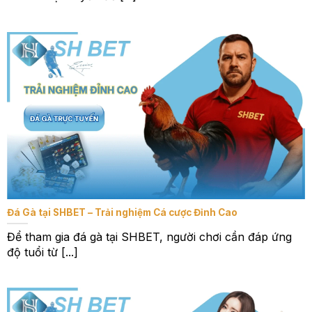
3. Ưu Điểm Của Danh Mục
3.1. Thông Tin Chi Tiết và Rõ Ràng
Danh mục cung cấp thông tin chi tiết và rõ ràng về
từng trò chơi, giúp người chơi dễ dàng hiểu và tham
gia.
3.2. Hỗ Trợ 24/7
SHBET cung cấp dịch vụ hỗ trợ khách hàng 24/7
qua nhiều kênh liên hệ, sẵn sàng giải đáp thắc mắc
và hỗ trợ người chơi trong quá trình sử dụng.
Đá Gà tại SHBET – Trải nghiệm Cá cược Đỉnh Cao
3.3. Bảo Mật Cao
Để tham gia đá gà tại SHBET, người chơi cần đáp ứng
độ tuổi từ [...]
SHBET cam kết bảo mật cao với công nghệ mã hóa
SSL và hệ thống máy chủ được kiểm tra định kỳ,
đảm bảo thông tin của người chơi luôn được bảo
vệ.