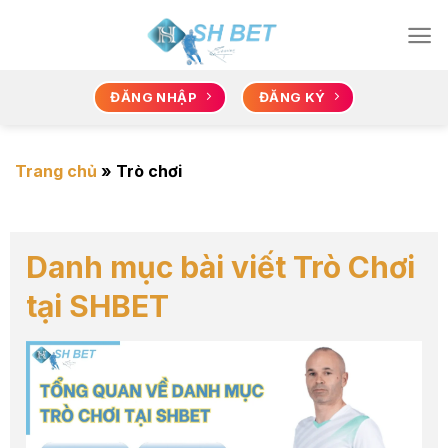
Bỏ
qua
nội
dung
ĐĂNG NHẬP
ĐĂNG KÝ
Trang chủ
»
Trò chơi
Danh mục bài viết Trò Chơi
tại SHBET