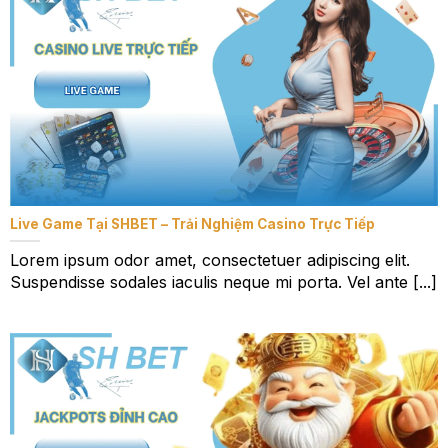
4. Kết Luận
Danh mục “Trò Chơi tại SHBET” là một công cụ
hữu ích giúp người chơi tận hưởng các dịch vụ của
SHBET
một cách dễ dàng và hiệu quả. Với thông tin
chi tiết và hướng dẫn cụ thể, danh mục này chắc
chắn sẽ đáp ứng nhu cầu của cả người chơi mới và
cũ.
Live Game Tại SHBET – Trải Nghiệm Casino Trực Tiếp
Lorem ipsum odor amet, consectetuer adipiscing elit.
Suspendisse sodales iaculis neque mi porta. Vel ante [...]