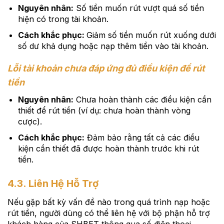
Nguyên nhân:
Số tiền muốn rút vượt quá số tiền
hiện có trong tài khoản.
Cách khắc phục:
Giảm số tiền muốn rút xuống dưới
số dư khả dụng hoặc nạp thêm tiền vào tài khoản.
Lỗi tài khoản chưa đáp ứng đủ điều kiện để rút
tiền
Nguyên nhân:
Chưa hoàn thành các điều kiện cần
thiết để rút tiền (ví dụ: chưa hoàn thành vòng
cược).
Cách khắc phục:
Đảm bảo rằng tất cả các điều
kiện cần thiết đã được hoàn thành trước khi rút
tiền.
4.3. Liên Hệ Hỗ Trợ
Nếu gặp bất kỳ vấn đề nào trong quá trình nạp hoặc
rút tiền, người dùng có thể liên hệ với bộ phận hỗ trợ
khách hàng của SHBET thông qua số điện thoại,