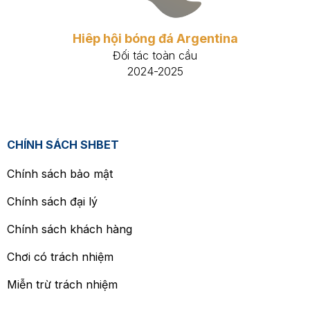
Hiêp hội bóng đá Argentina
Đối tác toàn cầu
2024-2025
CHÍNH SÁCH SHBET
Chính sách bảo mật
Chính sách đại lý
Chính sách khách hàng
Chơi có trách nhiệm
Miễn trừ trách nhiệm