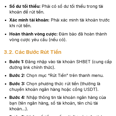
Số dư tối thiểu:
Phải có số dư tối thiểu trong tài
khoản để rút tiền.
Xác minh tài khoản:
Phải xác minh tài khoản trước
khi rút tiền.
Hoàn thành vòng cược:
Đảm bảo đã hoàn thành
vòng cược yêu cầu (nếu có).
3.2. Các Bước Rút Tiền
Bước 1:
Đăng nhập vào tài khoản SHBET (cung cấp
đường link chính thức).
Bước 2:
Chọn mục “Rút Tiền” trên thanh menu.
Bước 3:
Chọn phương thức rút tiền (thường là
chuyển khoản ngân hàng hoặc cổng USDT).
Bước 4:
Nhập thông tin tài khoản ngân hàng của
bạn (tên ngân hàng, số tài khoản, tên chủ tài
khoản…).