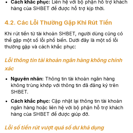
Cách khắc phục:
Liên hệ với bộ phận hỗ trợ khách
hàng của SHBET để được hỗ trợ kịp thời.
4.2. Các Lỗi Thường Gặp Khi Rút Tiền
Khi rút tiền từ tài khoản SHBET, người dùng cũng có
thể gặp một số lỗi phổ biến. Dưới đây là một số lỗi
thường gặp và cách khắc phục:
Lỗi thông tin tài khoản ngân hàng không chính
xác
Nguyên nhân:
Thông tin tài khoản ngân hàng
không trùng khớp với thông tin đã đăng ký trên
SHBET.
Cách khắc phục:
Cập nhật lại thông tin tài khoản
ngân hàng hoặc liên hệ với bộ phận hỗ trợ khách
hàng của SHBET để được giúp đỡ.
Lỗi số tiền rút vượt quá số dư khả dụng