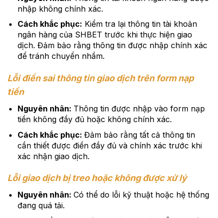
nhập không chính xác.
Cách khắc phục:
Kiểm tra lại thông tin tài khoản
ngân hàng của SHBET trước khi thực hiện giao
dịch. Đảm bảo rằng thông tin được nhập chính xác
để tránh chuyển nhầm.
Lỗi điền sai thông tin giao dịch trên form nạp
tiền
Nguyên nhân:
Thông tin được nhập vào form nạp
tiền không đầy đủ hoặc không chính xác.
Cách khắc phục:
Đảm bảo rằng tất cả thông tin
cần thiết được điền đầy đủ và chính xác trước khi
xác nhận giao dịch.
Lỗi giao dịch bị treo hoặc không được xử lý
Nguyên nhân:
Có thể do lỗi kỹ thuật hoặc hệ thống
đang quá tải.