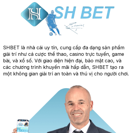
SHBET là nhà cái uy tín, cung cấp đa dạng sản phẩm
giải trí như cá cược thể thao, casino trực tuyến, game
bài, và xổ số. Với giao diện hiện đại, bảo mật cao, và
các chương trình khuyến mãi hấp dẫn, SHBET tạo ra
một không gian giải trí an toàn và thú vị cho người chơi.