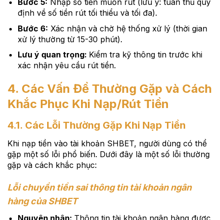
Bước 5:
Nhập số tiền muốn rút (lưu ý: tuân thủ quy
định về số tiền rút tối thiểu và tối đa).
Bước 6:
Xác nhận và chờ hệ thống xử lý (thời gian
xử lý thường từ 15-30 phút).
Lưu ý quan trọng:
Kiểm tra kỹ thông tin trước khi
xác nhận yêu cầu rút tiền.
4. Các Vấn Đề Thường Gặp và Cách
Khắc Phục Khi Nạp/Rút Tiền
4.1. Các Lỗi Thường Gặp Khi Nạp Tiền
Khi nạp tiền vào tài khoản SHBET, người dùng có thể
gặp một số lỗi phổ biến. Dưới đây là một số lỗi thường
gặp và cách khắc phục:
Lỗi chuyển tiền sai thông tin tài khoản ngân
hàng của SHBET
Nguyên nhân:
Thông tin tài khoản ngân hàng được