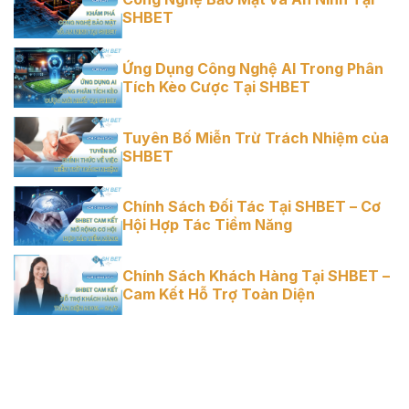
SHBET
Ứng Dụng Công Nghệ AI Trong Phân
Tích Kèo Cược Tại SHBET
Tuyên Bố Miễn Trừ Trách Nhiệm của
SHBET
Chính Sách Đối Tác Tại SHBET – Cơ
Hội Hợp Tác Tiềm Năng
Chính Sách Khách Hàng Tại SHBET –
Cam Kết Hỗ Trợ Toàn Diện