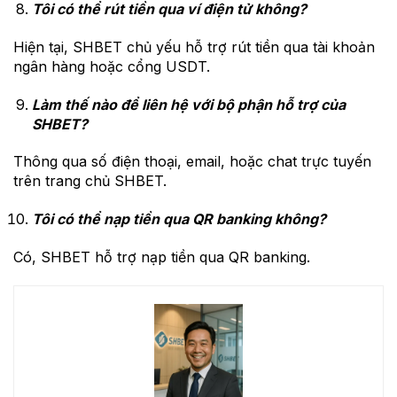
Tôi có thể rút tiền qua ví điện tử không?
Hiện tại, SHBET chủ yếu hỗ trợ rút tiền qua tài khoản
ngân hàng hoặc cổng USDT.
Làm thế nào để liên hệ với bộ phận hỗ trợ của
SHBET?
Thông qua số điện thoại, email, hoặc chat trực tuyến
trên trang chủ SHBET.
Tôi có thể nạp tiền qua QR banking không?
Có, SHBET hỗ trợ nạp tiền qua QR banking.