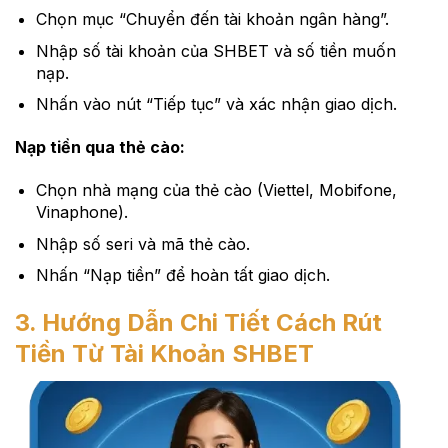
Chọn mục “Chuyển đến tài khoản ngân hàng”.
Nhập số tài khoản của SHBET và số tiền muốn
nạp.
Nhấn vào nút “Tiếp tục” và xác nhận giao dịch.
Nạp tiền qua thẻ cào:
Chọn nhà mạng của thẻ cào (Viettel, Mobifone,
Vinaphone).
Nhập số seri và mã thẻ cào.
Nhấn “Nạp tiền” để hoàn tất giao dịch.
3. Hướng Dẫn Chi Tiết Cách Rút
Tiền Từ Tài Khoản SHBET