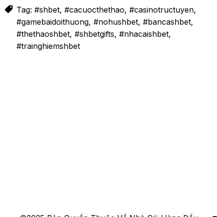
Tag: #shbet, #cacuocthethao, #casinotructuyen,
#gamebaidoithuong, #nohushbet, #bancashbet,
#thethaoshbet, #shbetgifts, #nhacaishbet,
#trainghiemshbet