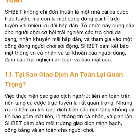
SHBET không chỉ đơn thuần là một nhà cái cá cược
trực tuyến, mà còn là một cộng đồng giải trí trực
tuyến với nhiều ưu đãi hấp dẫn. Tổ chức này cung cấp
cho người chơi cơ hội trải nghiệm các trò chơi đa
dạng, nhận khuyến mãi hấp dẫn, và tham gia vào một
cộng đồng người chơi sôi động. SHBET cam kết bảo
mật thông tin cá nhân và tài khoản của người dùng,
đảm bảo trải nghiệm an toàn và bảo mật cao.
1.1. Tại Sao Giao Dịch An Toàn Lại Quan
Trọng?
Việc thực hiện các giao dịch nạp/rút tiền an toàn trên
nền tảng cá cược trực tuyến là rất quan trọng. Những
rủi ro tiềm ẩn khi giao dịch trên các nền tảng không uy
tín bao gồm mất tiền, lộ thông tin cá nhân, và gian lận.
SHBET đảm bảo môi trường giao dịch minh bạch,
công bằng và an toàn cho người chơi.