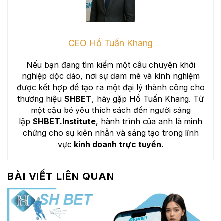
CEO Hồ Tuấn Khang
Nếu bạn đang tìm kiếm một câu chuyện khởi
nghiệp độc đáo, nơi sự đam mê và kinh nghiệm
được kết hợp để tạo ra một đại lý thành công cho
thương hiệu
SHBET
, hãy gặp Hồ Tuấn Khang. Từ
một cậu bé yêu thích sách đến người sáng
lập
SHBET.Institute
, hành trình của anh là minh
chứng cho sự kiên nhẫn và sáng tạo trong lĩnh
vực
kinh doanh trực tuyến
.
BÀI VIẾT LIÊN QUAN