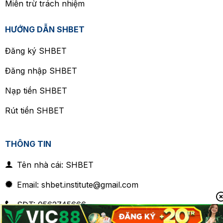
Miễn trừ trách nhiệm
HƯỚNG DẪN SHBET
Đăng ký SHBET
Đăng nhập SHBET
Nạp tiền SHBET
Rút tiền SHBET
THÔNG TIN
Tên nhà cái: SHBET
Email:
shbet.institute@gmail.com
SĐT: 0562745666