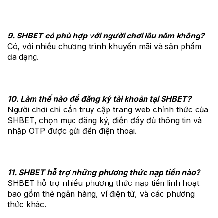
9. SHBET có phù hợp với người chơi lâu năm không?
Có, với nhiều chương trình khuyến mãi và sản phẩm
đa dạng.
10. Làm thế nào để đăng ký tài khoản tại SHBET?
Người chơi chỉ cần truy cập trang web chính thức của
SHBET, chọn mục đăng ký, điền đầy đủ thông tin và
nhập OTP được gửi đến điện thoại.
11. SHBET hỗ trợ những phương thức nạp tiền nào?
SHBET hỗ trợ nhiều phương thức nạp tiền linh hoạt,
bao gồm thẻ ngân hàng, ví điện tử, và các phương
thức khác.