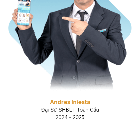
Andres Iniesta
Đại Sứ SHBET Toàn Cầu
2024 - 2025