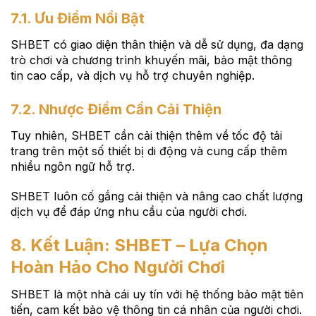
7.1. Ưu Điểm Nổi Bật
SHBET có giao diện thân thiện và dễ sử dụng, đa dạng
trò chơi và chương trình khuyến mãi, bảo mật thông
tin cao cấp, và dịch vụ hỗ trợ chuyên nghiệp.
7.2. Nhược Điểm Cần Cải Thiện
Tuy nhiên, SHBET cần cải thiện thêm về tốc độ tải
trang trên một số thiết bị di động và cung cấp thêm
nhiều ngôn ngữ hỗ trợ.
SHBET luôn cố gắng cải thiện và nâng cao chất lượng
dịch vụ để đáp ứng nhu cầu của người chơi.
8. Kết Luận: SHBET – Lựa Chọn
Hoàn Hảo Cho Người Chơi
SHBET là một nhà cái uy tín với hệ thống bảo mật tiên
tiến, cam kết bảo vệ thông tin cá nhân của người chơi.