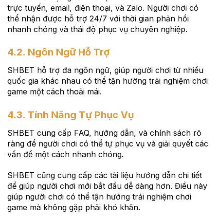
trực tuyến, email, điện thoại, và Zalo. Người chơi có
thể nhận được hỗ trợ 24/7 với thời gian phản hồi
nhanh chóng và thái độ phục vụ chuyên nghiệp.
4.2. Ngôn Ngữ Hỗ Trợ
SHBET hỗ trợ đa ngôn ngữ, giúp người chơi từ nhiều
quốc gia khác nhau có thể tận hưởng trải nghiệm chơi
game một cách thoải mái.
4.3. Tính Năng Tự Phục Vụ
SHBET cung cấp FAQ, hướng dẫn, và chính sách rõ
ràng để người chơi có thể tự phục vụ và giải quyết các
vấn đề một cách nhanh chóng.
SHBET cũng cung cấp các tài liệu hướng dẫn chi tiết
để giúp người chơi mới bắt đầu dễ dàng hơn. Điều này
giúp người chơi có thể tận hưởng trải nghiệm chơi
game mà không gặp phải khó khăn.