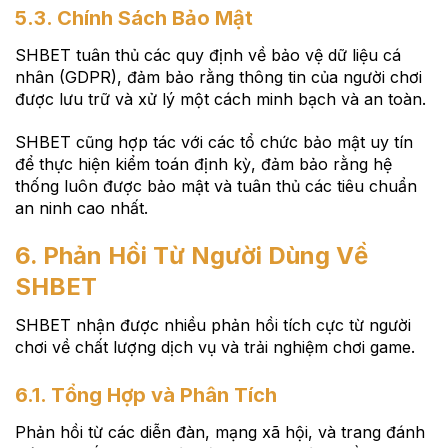
5.3. Chính Sách Bảo Mật
SHBET tuân thủ các quy định về bảo vệ dữ liệu cá
nhân (GDPR), đảm bảo rằng thông tin của người chơi
được lưu trữ và xử lý một cách minh bạch và an toàn.
SHBET cũng hợp tác với các tổ chức bảo mật uy tín
để thực hiện kiểm toán định kỳ, đảm bảo rằng hệ
thống luôn được bảo mật và tuân thủ các tiêu chuẩn
an ninh cao nhất.
6. Phản Hồi Từ Người Dùng Về
SHBET
SHBET nhận được nhiều phản hồi tích cực từ người
chơi về chất lượng dịch vụ và trải nghiệm chơi game.
6.1. Tổng Hợp và Phân Tích
Phản hồi từ các diễn đàn, mạng xã hội, và trang đánh