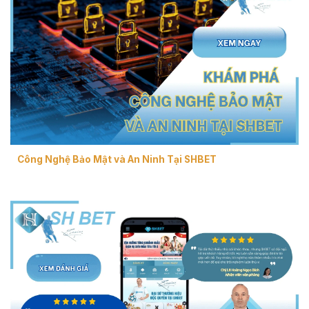
Công Nghệ Bảo Mật và An Ninh Tại SHBET