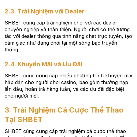
2.3. Trải Nghiệm với Dealer
SHBET cung cấp trải nghiệm chơi với các dealer
chuyên nghiệp và thân thiện. Người chơi có thể tương
tác với dealer thông qua tính năng chat trực tuyến, tạo
cảm giác như đang chơi tại một sòng bạc truyền
thống.
2.4. Khuyến Mãi và Ưu Đãi
SHBET cũng cung cấp nhiều chương trình khuyến mãi
hấp dẫn cho người chơi casino, bao gồm thưởng nạp
lần đầu, hoàn trả hàng tuần, và các ưu đãi đặc biệt
cho người mới.
3. Trải Nghiệm Cá Cược Thể Thao
Tại SHBET
SHBET cũng cung cấp trải nghiệm cá cược thể thao