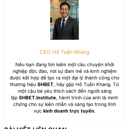
CEO Hồ Tuấn Khang
Nếu bạn đang tìm kiếm một câu chuyện khởi
nghiệp độc đáo, nơi sự đam mê và kinh nghiệm
được kết hợp để tạo ra một đại lý thành công cho
thương hiệu
SHBET
, hãy gặp Hồ Tuấn Khang. Từ
một cậu bé yêu thích sách đến người sáng
lập
SHBET.Institute
, hành trình của anh là minh
chứng cho sự kiên nhẫn và sáng tạo trong lĩnh
vực
kinh doanh trực tuyến
.