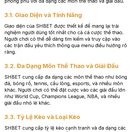
phong phú với đa dạng các môn thể thao và giải đấu.
3.1. Giao Diện và Tính Năng
Giao diện của SHBET được thiết kế để mang lại trải
nghiệm người dùng tốt nhất cho cả cá cược thể thao.
Người chơi có thể dễ dàng tìm kiếm và truy cập vào
các trận đấu yêu thích thông qua menu điều hướng rõ
ràng.
3.2. Đa Dạng Môn Thể Thao và Giải Đấu
SHBET cung cấp đa dạng các môn thể thao như bóng
đá, bóng rổ, tennis, cầu lông, esports, và nhiều môn
khác. Người chơi có thể đặt cược vào các giải đấu lớn
như World Cup, Champions League, NBA, và nhiều
giải đấu nhỏ lẻ khác.
3.3. Tỷ Lệ Kèo và Loại Kèo
SHBET cung cấp tỷ lệ kèo cạnh tranh và đa dạng các