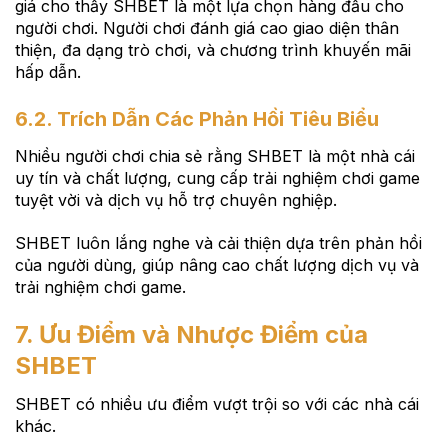
giá cho thấy SHBET là một lựa chọn hàng đầu cho
người chơi. Người chơi đánh giá cao giao diện thân
thiện, đa dạng trò chơi, và chương trình khuyến mãi
hấp dẫn.
6.2. Trích Dẫn Các Phản Hồi Tiêu Biểu
Nhiều người chơi chia sẻ rằng SHBET là một nhà cái
uy tín và chất lượng, cung cấp trải nghiệm chơi game
tuyệt vời và dịch vụ hỗ trợ chuyên nghiệp.
SHBET luôn lắng nghe và cải thiện dựa trên phản hồi
của người dùng, giúp nâng cao chất lượng dịch vụ và
trải nghiệm chơi game.
7. Ưu Điểm và Nhược Điểm của
SHBET
SHBET có nhiều ưu điểm vượt trội so với các nhà cái
khác.