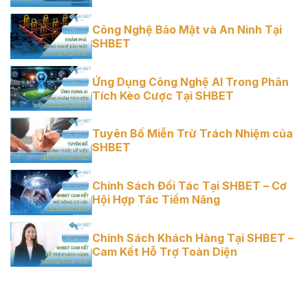
Công Nghệ Bảo Mật và An Ninh Tại
SHBET
Ứng Dụng Công Nghệ AI Trong Phân
Tích Kèo Cược Tại SHBET
Tuyên Bố Miễn Trừ Trách Nhiệm của
SHBET
Chính Sách Đối Tác Tại SHBET – Cơ
Hội Hợp Tác Tiềm Năng
Chính Sách Khách Hàng Tại SHBET –
Cam Kết Hỗ Trợ Toàn Diện