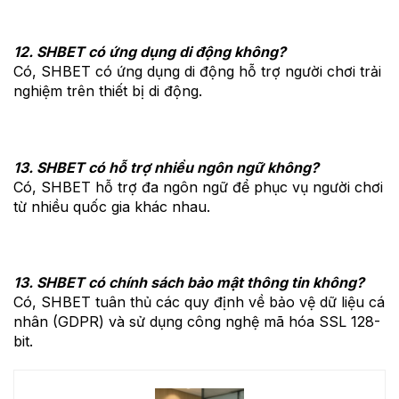
12. SHBET có ứng dụng di động không?
Có, SHBET có ứng dụng di động hỗ trợ người chơi trải
nghiệm trên thiết bị di động.
13. SHBET có hỗ trợ nhiều ngôn ngữ không?
Có, SHBET hỗ trợ đa ngôn ngữ để phục vụ người chơi
từ nhiều quốc gia khác nhau.
13. SHBET có chính sách bảo mật thông tin không?
Có, SHBET tuân thủ các quy định về bảo vệ dữ liệu cá
nhân (GDPR) và sử dụng công nghệ mã hóa SSL 128-
bit.